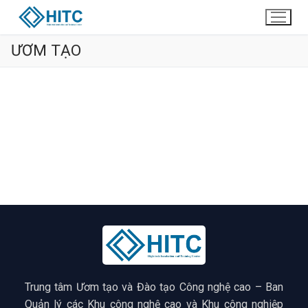
ƯƠM TẠO
Trung tâm Ươm tạo và Đào tạo Công nghệ cao – Ban
Quản lý các Khu công nghệ cao và Khu công nghiệp