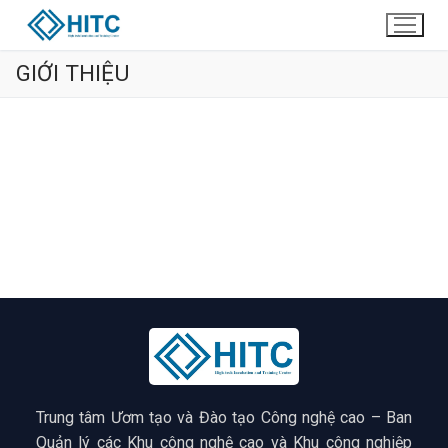
GIỚI THIỆU
Trung tâm Ươm tạo và Đào tạo Công nghệ cao – Ban
Quản lý các Khu công nghệ cao và Khu công nghiệp